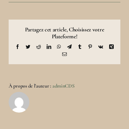
Partagez cet article, Choisissez votre
Plateforme!
Facebook
Twitter
Reddit
LinkedIn
WhatsApp
Telegram
Tumblr
Pinterest
Vk
Xing
Email
À propos de l'auteur :
adminCDS