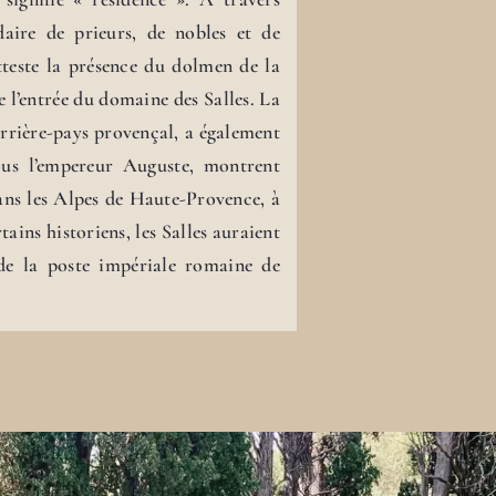
daire de prieurs, de nobles et de
teste la présence du dolmen de la
de l’entrée du domaine des Salles. La
arrière-pays provençal, a également
ous l’empereur Auguste, montrent
ans les Alpes de Haute-Provence, à
tains historiens, les Salles auraient
 de la poste impériale romaine de