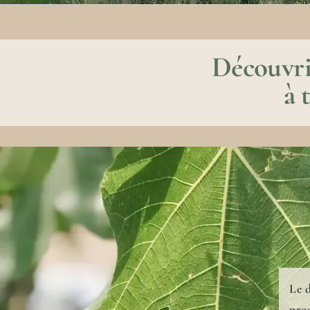
Découvrir
à 
Le d
pro