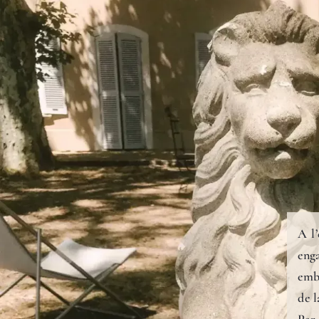
A l
eng
emb
de l
Par