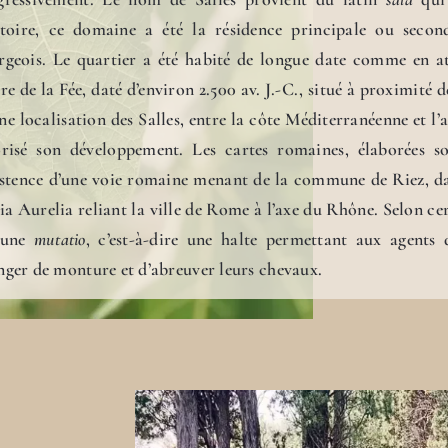
istoire, ce domaine a été la résidence principale ou secon
rgeois. Le quartier a été habité de longue date comme en at
re de la Fée, daté d’environ 2.500 av. J.-C., situé à proximité 
e localisation des Salles, entre la côte Méditerranéenne et l’
orisé son développement. Les cartes romaines, élaborées s
xistence d’une voie romaine menant de la commune de Riez, d
ia Aurelia reliant la ville de Rome à l’axe du Rhône. Selon cer
 une
mutatio
, c’est-à-dire une halte permettant aux agents
nger de monture et d’abreuver leurs chevaux.