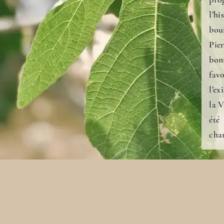
l’h
bou
Pier
bonn
fav
l’e
la V
été
cha