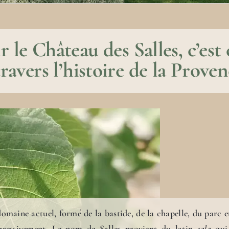
 le Château des Salles, c’es
travers l’histoire de la Proven
omaine actuel, formé de la bastide, de la chapelle, du parc et
gressivement. Le nom de Salles provient du latin
sala
qui 