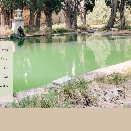
ines
ins.
ns de
. La
aine