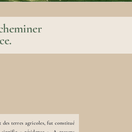
t cheminer
ce.
 des terres agricoles, fut constitué
signifie « résidence ». A travers