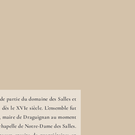
de partie du domaine des Salles et
dès le XVIe siècle. L’ensemble fut
l, maire de Draguignan au moment
a chapelle de Notre-Dame des Salles.
passer ensuite de propriétaires en